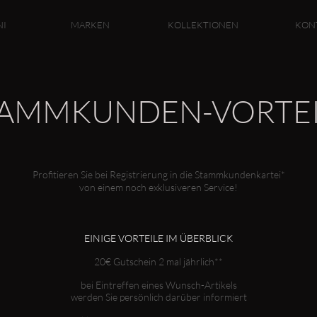
NI
MARKEN
KOLLEKTIONEN
KON
TAMMKUNDEN-VORTEI
Profitieren Sie bei Registrierung in die Stammkundenkartei*
von einem noch exklusiveren Service!
EINIGE VORTEILE IM Ü
BERBLICK
20€ Gutschein 2 mal jährlich**
bei Eintreffen eines Wunsch-Artikels
werden Sie persönlich darüber informiert