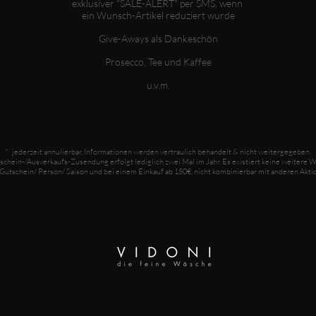
exklusiver "SALE-ALER
T" per SMS, wenn
ein Wunsch-Artikel reduziert wurde
Give-Aways als Dankeschön
Prosecco, Tee und Kaffee
u.v.m.
* jederzeit annulierbar, Informationen werden vertraulich behandelt & nicht weitergegeben.
schein-/Ausverkaufs-Zusendung erfolgt lediglich zwei Mal im Jahr. E
s existiert keine weitere 
 Gutschein/ Person/ Saison und bei einem Einkauf ab 150€, nicht kombinierbar mit anderen Akt